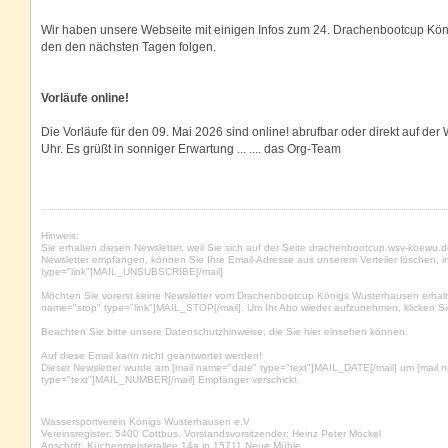
Wir haben unsere Webseite mit einigen Infos zum 24. Drachenbootcup Königs
den den nächsten Tagen folgen.
Vorläufe online!
Die Vorläufe für den 09. Mai 2026 sind online! abrufbar oder direkt auf d
Uhr. Es grüßt in sonniger Erwartung ... .... das Org-Team
Hinweis:
Sie erhalten diesen Newsletter, weil Sie sich auf der Seite drachenbootcup.wsv-koewu.
Newsletter empfangen, können Sie Ihre Email-Adresse aus unserem Verteiler löschen, i
type="link"]MAIL_UNSUBSCRIBE[/mail]
Möchten Sie vorerst keine Newsletter vom Drachenbootcup Königs Wusterhausen erhalte
name="stop" type="link"]MAIL_STOP[/mail]. Um Ihr Abo wieder aufzunehmen, klicken Si
Beachten Sie bitte unsere
Datenschutzhinweise
, die Sie
hier
einsehen können.
Auf diese Email kann nicht geantwortet werden!
Dieser Newsletter wurde am [mail name="date" type="text"]MAIL_DATE[/mail] um [mail 
type="text"]MAIL_NUMBER[/mail] Empfänger verschickt.
Wassersportverein Königs Wusterhausen e.V
Vereinsregister: 5400 Cottbus, Vorstandsvorsitzender: Heinz Peter Möckel
Anschrift: Küchenmeisterallee 14a in 15711 Neue Mühle,