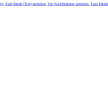
n)
.
Zum Inhalt
(Text)
springen.
Zur Suchfunktion springen.
Zum Inhalts