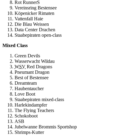
Rot RunnerS
Vereinsring Bestensee
Köpenicker Rimaten
Vattenfall Haie
Die Blau Weissen
Data Center Drachen
Staabepiraten open-class
Mixed Class
Green Devils
Wasserwacht Wildau
WSV
Red Dragons
Pneumant Dragon
Best of Bestensee
Dreamteam
Haubentaucher
Love Boot
Staabepiraten mixed-class
Harlekindampfer
The Flying Teachers
Schokoboot
ASB
Jubelwanne Brommis Sportshop
Shrimps-Kutter