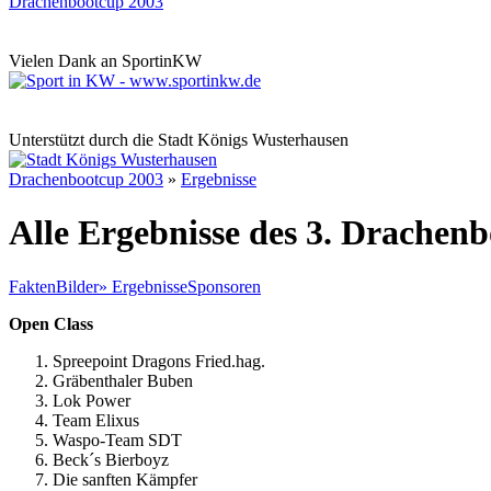
Drachenbootcup 2003
Vielen Dank an SportinKW
Unterstützt durch die Stadt Königs Wusterhausen
Drachenbootcup 2003
»
Ergebnisse
Alle Ergebnisse des 3. Drachen
Fakten
Bilder
»
Ergebnisse
Sponsoren
Open Class
Spreepoint Dragons Fried.hag.
Gräbenthaler Buben
Lok Power
Team Elixus
Waspo-Team SDT
Beck´s Bierboyz
Die sanften Kämpfer