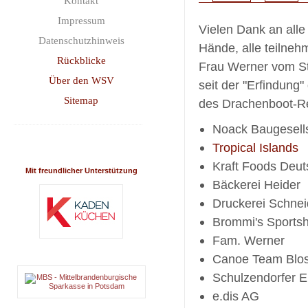
Kontakt
Impressum
Vielen Dank an alle
Datenschutzhinweis
Hände, alle teilne
Rückblicke
Frau Werner vom St
Über den WSV
seit der "Erfindung
Sitemap
des Drachenboot-Re
Noack Baugesell
Tropical Islands
Kraft Foods Deut
Mit freundlicher Unterstützung
Bäckerei Heider
Druckerei Schnei
Brommi's Sports
Fam. Werner
Canoe Team Blos
Schulzendorfer 
e.dis AG