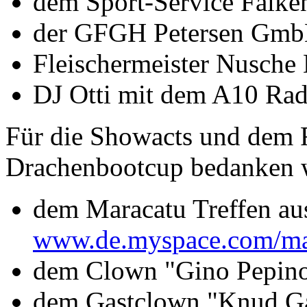
dem Sport-Service Falke
der GFGH Petersen Gm
Fleischermeister Nusche
DJ Otti mit dem A10 Rad
Für die Showacts und dem
Drachenbootcup bedanken w
dem Maracatu Treffen aus
www.de.myspace.com/mar
dem Clown "Gino Pepin
dem Gastclown "Knud G