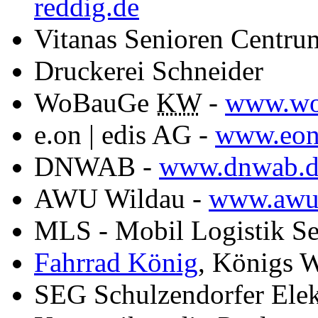
reddig.de
Vitanas Senioren Centru
Druckerei Schneider
WoBauGe
KW
-
www.wo
e.on | edis AG -
www.eon
DNWAB -
www.dnwab.d
AWU Wildau -
www.awu-
MLS - Mobil Logistik Se
Fahrrad König
, Königs 
SEG Schulzendorfer Ele