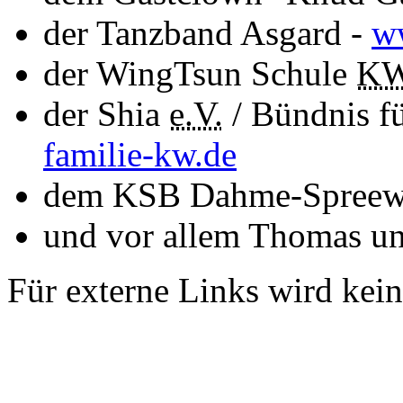
der Tanzband Asgard -
w
der WingTsun Schule
K
der Shia
e.V.
/ Bündnis fü
familie-kw.de
dem KSB Dahme-Spree
und vor allem Thomas und
Für externe Links wird ke