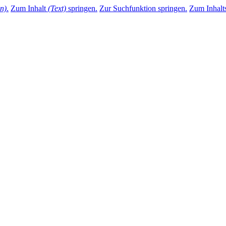
n)
.
Zum Inhalt
(Text)
springen.
Zur Suchfunktion springen.
Zum Inhalts