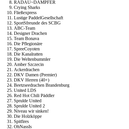
RADAU~DAMPFER
Crying Sharks
Fließexpress
Lustige PaddelGesellschaft
SportSfreunde des SCBG
ABC-Team
Designer Drachen
Team Bonava
Die Pflegionäre
SpreeCoyoten
Die Kanalratten
Die Weltenbummler
Amber Szczecin
Ackerdrachen
DKV Damen (Premier)
DKV Herren (40+)
Beetzseedrachen Brandenburg
United LDS
Red Hot Chili Päddler
Sprulde United
Sprulde United 2
Niveau wir sinken!
Die Holzköppe
Spitfires
OhNassIs