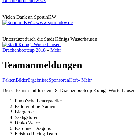
Drachenbootcup 2003
Vielen Dank an SportinKW
Unterstützt durch die Stadt Königs Wusterhausen
Drachenbootcup 2018
»
Mehr
Teamanmeldungen
Fakten
Bilder
Ergebnisse
Sponsoren
Heft
»
Mehr
Diese Teams sind für den 18. Drachenbootcup Königs Wusterhausen of
Pump'sche Feuerpaddler
Paddler ohne Namen
Biergarde
Saaligatoren
Drako Wałcz
Karoliner Dragons
Krishna Racing Team