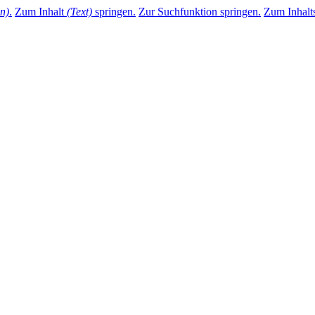
n)
.
Zum Inhalt
(Text)
springen.
Zur Suchfunktion springen.
Zum Inhalts